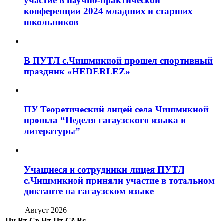
участие в научно-практической
конференции 2024 младших и старших
школьников
В ПУТЛ с.Чишмикиой прошел спортивный
праздник «HEDERLEZ»
ПУ Теоретический лицей села Чишмикиой
прошла “Неделя гагаузского языка и
литературы”
Учащиеся и сотрудники лицея ПУТЛ
с.Чишмикиой приняли участие в тотальном
диктанте на гагаузском языке
Август 2026
Пн
Вт
Ср
Чт
Пт
Сб
Вс