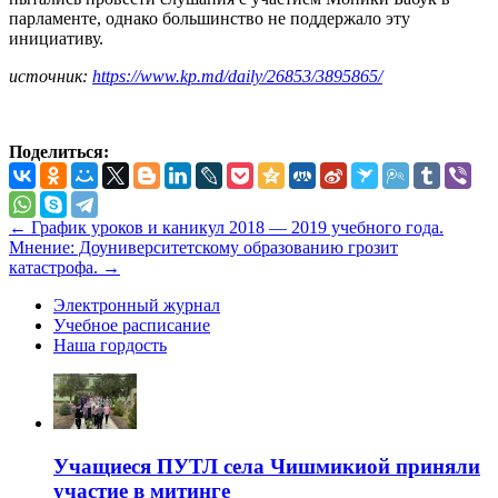
парламенте, однако большинство не поддержало эту
инициативу.
источник:
https://www.kp.md/daily/26853/3895865/
Поделиться:
←
График уроков и каникул 2018 — 2019 учебного года.
Мнение: Доуниверситетскому образованию грозит
катастрофа.
→
Электронный журнал
Учебное расписание
Наша гордость
Учащиеся ПУТЛ села Чишмикиой приняли
участие в митинге