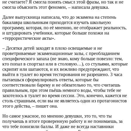
не считаете? Я смогла понять смысл этой фразы, но так и не
смогла объяснить этот феномен, – написала девушка.
Далее выпускница написала, что до экзамена на степень
бакалавра школьникам приходится изучать школьную
программу, которая, по её мнению, не отображает реальность,
и штудировать учебники, которые больше похожи на
«террористические акты».
– Десятки детей заходят в плохо освещаемые и не
проветриваемые экзаменационные залы, с преобладанием
специфического запаха (не знаю, кому больше повезло: тем,
кто попал в спортзал или в столовую…), со стульями, которые
скрипят или шатаются, и их вежливо предупреждают, что
выйти в туалет во время тестирования не разрешено. 3 часа
пытаешься сформулировать ответы, которые бы
соответствовали барему и не обязательно то, что считаешь
правильным, при этом пьёшь немного воды, чтобы тебе не
захотелось в туалет во время сессии. Это, конечно, кажется не
столь страшным, если вы не являетесь один из протагонистов
этого действа, – пишет она.
Но самое ужасное, по мнению девушки, это то, что ты
получаешь в итоге проверенную работу и не понимаешь, за
что тебе понизили баллы. И даже не всегда наставники