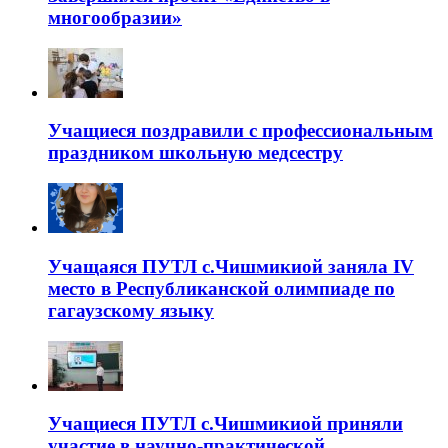
многообразии»
Учащиеся поздравили с профессиональным
праздником школьную медсестру
Учащаяся ПУТЛ с.Чишмикиой заняла IV
место в Республиканской олимпиаде по
гагаузскому языку
Учащиеся ПУТЛ с.Чишмикиой приняли
участие в научно-практической