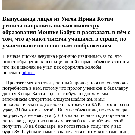
Выпускница лицея из
Унген
Ирина Котич
решила направить письмо министру
образования Монике
Бабук
и рассказать в нём о
том, что думают тысячи учащихся в стране, но
умалчивают по понятным соображениям
.
В начале письма девушка иронично извинилась за то, что
пишет обращение в неофициальной форме, объяснив это тем,
что их в школах не учат, как оформлять жалобы,
передает
aif.md.
– Простите меня за этот длинный пролог, но я почувствовала
потребность в нём, потому что пролог учеников к бакалавру
длится 3 года. За эти годы нас обучают догмам, мы
запоминаем алгоритмы, следуем шаблонам, и мы
психологически подготовлены к тому, что БАК – это игра на
удачу. (Я бы хотела, чтобы Вы мне объяснили, почему «игра
на удачу», а не «заслуга»). Я была на первом годе обучения в
лицее, когда один из наших учителей сказал: «Учите, чтобы
получить 10 на бакалавре, но готовьтесь к тому, что у вас
будет 8». Глубокий смысл заключается в этом высказывании,