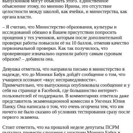
выпускников могут объяснить этого. Единственное
объяснение этому, по мнению Ирины, это отсутствие
целостности между школой, как ячейки, и министерства, как
органа власти.
– Я считаю, что Министерство образования, культуры и
исследований обязано в Вашем присутствии попросить
прощения у тех учеников, которым после дополнительной
проверки работы повысили её на 10 баллов, отменяя качество
первоначальной проверки. Как так получилось, что
проверяющие изначально оценили работу самым суровым
образом? – добавила она.
Девушка отметила, что направила письмо в министерство в
надежде, что до Моники Бабук дойдёт сообщение о том, что
учащиеся осознают «вкус несправедливости».
Примечательно, что выпускница опубликовала сообщение и у
себя на странице в Facebook, где большинство интернет-
пользователей её поддержали. В комментариях ответила даже
представитель экзаменационной комиссии в Унгенах Юлия
Панку. Она написала о том, что очень огорчена тем, что им
ничего не было сказано об условиях тестирования сразу после
первого экзамена.
Стоит отметить, что на прошлой неделе депутаты ПСРМ
пытались провести слушания с участием Моники Бабук в