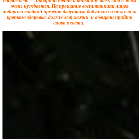
доброе дело — подарили тепло и внимание тем, кто в этом
очень нуждается. На прощание воспитанники лицея
подарили сладкий презент дедушкам, бабушкам и пожелали
крепкого здоровья, долгих лет жизни и обещали прийти
снова в гости.