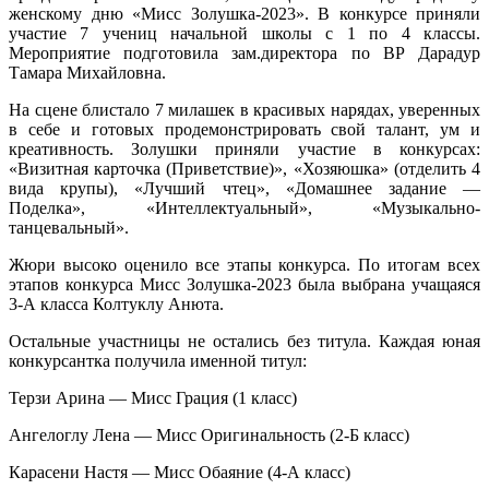
женскому дню «Мисс Золушка-2023». В конкурсе приняли
участие 7 учениц начальной школы с 1 по 4 классы.
Мероприятие подготовила зам.директора по ВР Дарадур
Тамара Михайловна.
На сцене блистало 7 милашек в красивых нарядах, уверенных
в себе и готовых продемонстрировать свой талант, ум и
креативность. Золушки приняли участие в конкурсах:
«Визитная карточка (Приветствие)», «Хозяюшка» (отделить 4
вида крупы), «Лучший чтец», «Домашнее задание —
Поделка», «Интеллектуальный», «Музыкально-
танцевальный».
Жюри высоко оценило все этапы конкурса. По итогам всех
этапов конкурса Мисс Золушка-2023 была выбрана учащаяся
3-А класса Колтуклу Анюта.
Остальные участницы не остались без титула. Каждая юная
конкурсантка получила именной титул:
Терзи Арина — Мисс Грация (1 класс)
Ангелоглу Лена — Мисс Оригинальность (2-Б класс)
Карасени Настя — Мисс Обаяние (4-А класс)