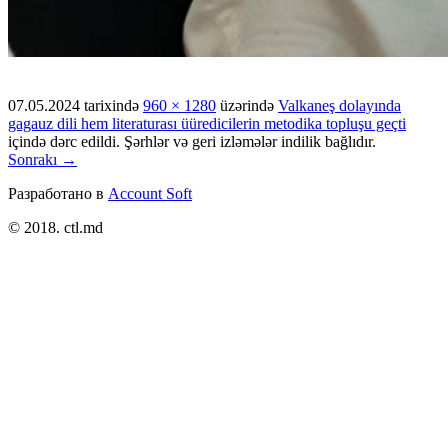
07.05.2024
tarixində
960 × 1280
üzərində
Valkaneş dolayında
gagauz dili hem literaturası üüredicilerin metodika topluşu geçti
içində dərc edildi. Şərhlər və geri izləmələr indilik bağlıdır.
Sonrakı →
Разработано в
Account Soft
© 2018. ctl.md