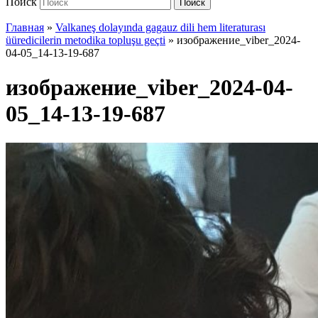
Поиск
Поиск
Главная
»
Valkaneş dolayında gagauz dili hem literaturası
üüredicilerin metodika topluşu geçti
»
изображение_viber_2024-
04-05_14-13-19-687
изображение_viber_2024-04-
05_14-13-19-687