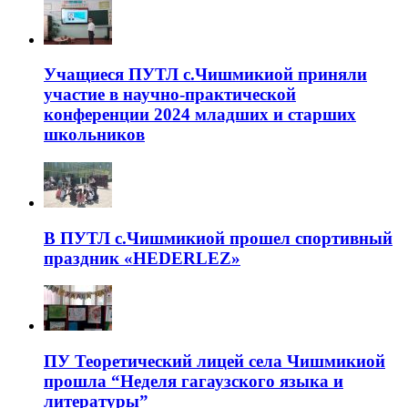
Учащиеся ПУТЛ с.Чишмикиой приняли
участие в научно-практической
конференции 2024 младших и старших
школьников
В ПУТЛ с.Чишмикиой прошел спортивный
праздник «HEDERLEZ»
ПУ Теоретический лицей села Чишмикиой
прошла “Неделя гагаузского языка и
литературы”