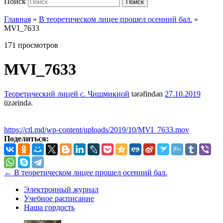
Поиск
Поиск
Главная
»
В теоретическом лицее прошел осенний бал.
»
MVI_7633
171 просмотров
MVI_7633
Теоретический лицей с. Чишмикиой
tərəfindən
27.10.2019
üzərində.
https://ctl.md/wp-content/uploads/2019/10/MVI_7633.mov
Поделиться:
←
В теоретическом лицее прошел осенний бал.
Электронный журнал
Учебное расписание
Наша гордость