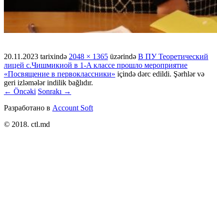
20.11.2023
tarixində
2048 × 1365
üzərində
В ПУ Теоретический
лицей с.Чишмикиой в 1-A классе прошло мероприятие
«Посвящение в первоклассники»
içində dərc edildi. Şərhlər və
geri izləmələr indilik bağlıdır.
← Öncəki
Sonrakı →
Разработано в
Account Soft
© 2018. ctl.md