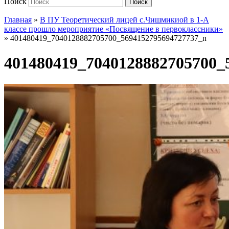
Поиск
Поиск
Главная
»
В ПУ Теоретический лицей с.Чишмикиой в 1-A
классе прошло мероприятие «Посвящение в первоклассники»
»
401480419_7040128882705700_5694152795694727737_n
401480419_7040128882705700_