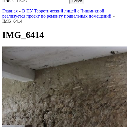
Поиск
Поиск
Главная
»
В ПУ Теоретический лицей с.Чишмикиой
реализуется проект по ремонту подвальных помещений
»
IMG_6414
IMG_6414