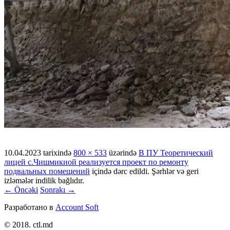
10.04.2023
tarixində
800 × 533
üzərində
В ПУ Теоретический
лицей с.Чишмикиой реализуется проект по ремонту
подвальных помещений
içində dərc edildi. Şərhlər və geri
izləmələr indilik bağlıdır.
← Öncəki
Sonrakı →
Разработано в
Account Soft
© 2018. ctl.md