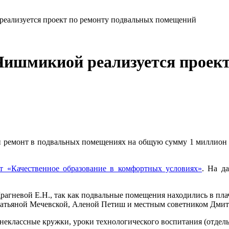
реализуется проект по ремонту подвальных помещений
Чишмикиой реализуется проек
 ремонт в подвальных помещениях на общую сумму 1 миллион 22
т «Качественное образование в комфортных условиях»
. На д
Драгневой Е.Н., так как подвальные помещения находились в пла
 Татьяной Мечевской, Аленой Петиш и местным советником Дми
еклассные кружки, уроки технологического воспитания (отдель