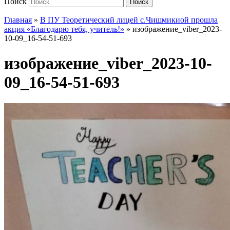
Поиск
Поиск
Главная
»
В ПУ Теоретический лицей с.Чишмикиой прошла
акция «Благодарю тебя, учитель!»
»
изображение_viber_2023-
10-09_16-54-51-693
изображение_viber_2023-10-
09_16-54-51-693