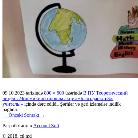
09.10.2023
tarixində
800 × 500
üzərində
В ПУ Теоретический
лицей с.Чишмикиой прошла акция «Благодарю тебя,
учитель!»
içində dərc edildi. Şərhlər və geri izləmələr indilik
bağlıdır.
← Öncəki
Sonrakı →
Разработано в
Account Soft
© 2018. ctl.md