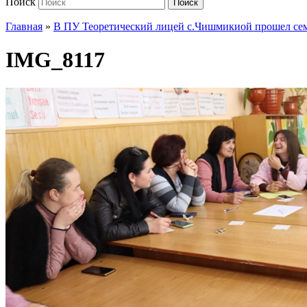
Поиск
Поиск
Главная
»
В ПУ Теоретический лицей с.Чишмикиой прошел сем
IMG_8117