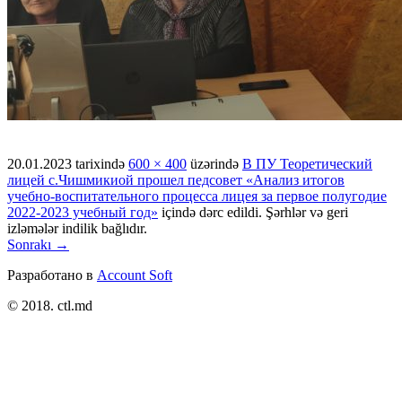
20.01.2023
tarixində
600 × 400
üzərində
В ПУ Теоретический
лицей с.Чишмикиой прошел педсовет «Анализ итогов
учебно-воспитательного процесса лицея за первое полугодие
2022-2023 учебный год»
içində dərc edildi. Şərhlər və geri
izləmələr indilik bağlıdır.
Sonrakı →
Разработано в
Account Soft
© 2018. ctl.md