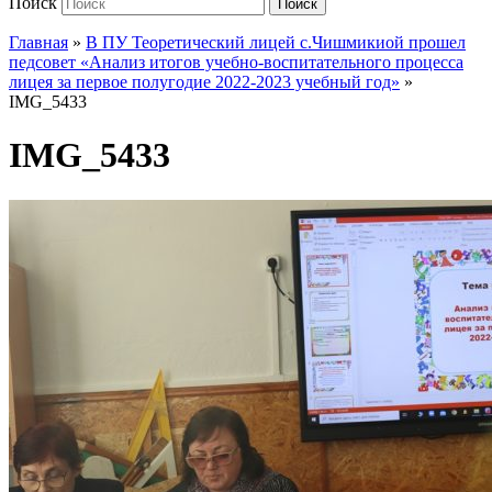
Поиск
Поиск
Главная
»
В ПУ Теоретический лицей с.Чишмикиой прошел
педсовет «Анализ итогов учебно-воспитательного процесса
лицея за первое полугодие 2022-2023 учебный год»
»
IMG_5433
IMG_5433