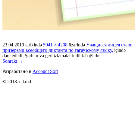
23.04.2019
tarixində
5941 × 4208
üzərində
Учащиеся лицея стали
призерами всеобщего диктанта по гагаузскому языку.
içində
dərc edildi. Şərhlər və geri izləmələr indilik bağlıdır.
Sonrakı →
Разработано в
Account Soft
© 2018. ctl.md