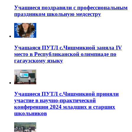
Учащиеся поздравили с профессиональным
праздником школьную медсестру
Учащаяся ПУТЛ с.Чишмикиой заняла IV
место в Республиканской олимпиаде по
гагаузскому языку
Учащиеся ПУТЛ с.Чишмикиой приняли
участие в научно-практической
конференции 2024 младших и старших
школьников