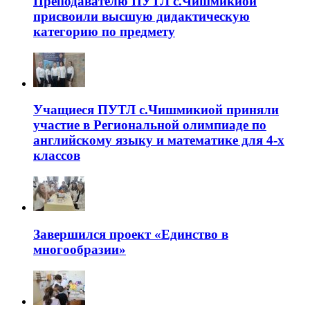
Преподавателю ПУТЛ с.Чишмикиой
присвоили высшую дидактическую
категорию по предмету
Учащиеся ПУТЛ с.Чишмикиой приняли
участие в Региональной олимпиаде по
английскому языку и математике для 4-х
классов
Завершился проект «Единство в
многообразии»