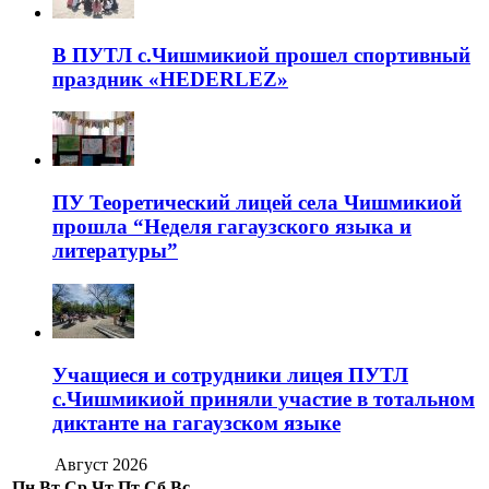
В ПУТЛ с.Чишмикиой прошел спортивный
праздник «HEDERLEZ»
ПУ Теоретический лицей села Чишмикиой
прошла “Неделя гагаузского языка и
литературы”
Учащиеся и сотрудники лицея ПУТЛ
с.Чишмикиой приняли участие в тотальном
диктанте на гагаузском языке
Август 2026
Пн
Вт
Ср
Чт
Пт
Сб
Вс