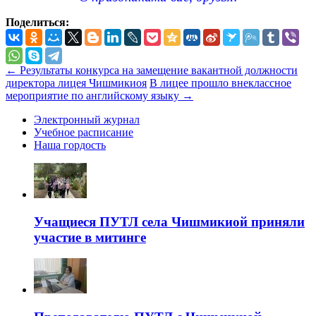
Поделиться:
←
Результаты конкурса на замещение вакантной должности
директора лицея Чишмикиоя
В лицее прошло внеклассное
мероприятие по английскому языку
→
Электронный журнал
Учебное расписание
Наша гордость
Учащиеся ПУТЛ села Чишмикиой приняли
участие в митинге