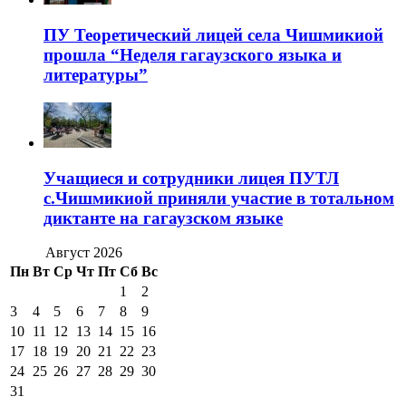
ПУ Теоретический лицей села Чишмикиой
прошла “Неделя гагаузского языка и
литературы”
Учащиеся и сотрудники лицея ПУТЛ
с.Чишмикиой приняли участие в тотальном
диктанте на гагаузском языке
Август 2026
Пн
Вт
Ср
Чт
Пт
Сб
Вс
1
2
3
4
5
6
7
8
9
10
11
12
13
14
15
16
17
18
19
20
21
22
23
24
25
26
27
28
29
30
31