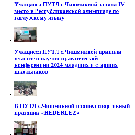
Учащаяся ПУТЛ с.Чишмикиой заняла IV
место в Республиканской олимпиаде по
гагаузскому языку
Учащиеся ПУТЛ с.Чишмикиой приняли
участие в научно-практической
конференции 2024 младших и старших
школьников
В ПУТЛ с.Чишмикиой прошел спортивный
праздник «HEDERLEZ»