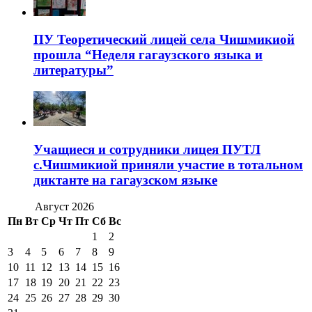
ПУ Теоретический лицей села Чишмикиой
прошла “Неделя гагаузского языка и
литературы”
Учащиеся и сотрудники лицея ПУТЛ
с.Чишмикиой приняли участие в тотальном
диктанте на гагаузском языке
Август 2026
Пн
Вт
Ср
Чт
Пт
Сб
Вс
1
2
3
4
5
6
7
8
9
10
11
12
13
14
15
16
17
18
19
20
21
22
23
24
25
26
27
28
29
30