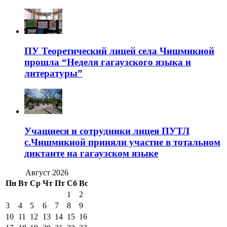
ПУ Теоретический лицей села Чишмикиой
прошла “Неделя гагаузского языка и
литературы”
Учащиеся и сотрудники лицея ПУТЛ
с.Чишмикиой приняли участие в тотальном
диктанте на гагаузском языке
Август 2026
Пн
Вт
Ср
Чт
Пт
Сб
Вс
1
2
3
4
5
6
7
8
9
10
11
12
13
14
15
16