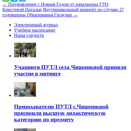
←
Поздравление с Новым Годом от начальника ГУО
Кристевой Натальи
Внутришкольный концерт по случаю 27
годовщины Образования Гагаузии
→
Электронный журнал
Учебное расписание
Наша гордость
Учащиеся ПУТЛ села Чишмикиой приняли
участие в митинге
Преподавателю ПУТЛ с.Чишмикиой
присвоили высшую дидактическую
категорию по предмету