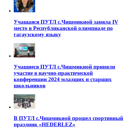
Учащаяся ПУТЛ с.Чишмикиой заняла IV
место в Республиканской олимпиаде по
гагаузскому языку
Учащиеся ПУТЛ с.Чишмикиой приняли
участие в научно-практической
конференции 2024 младших и старших
школьников
В ПУТЛ с.Чишмикиой прошел спортивный
праздник «HEDERLEZ»