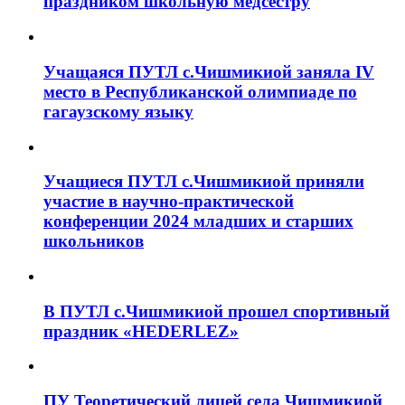
праздником школьную медсестру
Учащаяся ПУТЛ с.Чишмикиой заняла IV
место в Республиканской олимпиаде по
гагаузскому языку
Учащиеся ПУТЛ с.Чишмикиой приняли
участие в научно-практической
конференции 2024 младших и старших
школьников
В ПУТЛ с.Чишмикиой прошел спортивный
праздник «HEDERLEZ»
ПУ Теоретический лицей села Чишмикиой