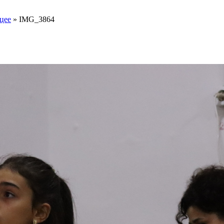
цее
»
IMG_3864