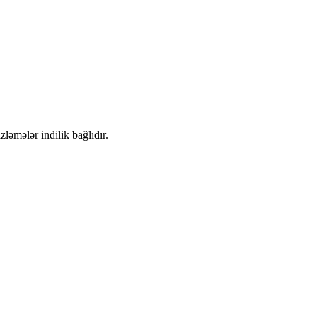
zləmələr indilik bağlıdır.