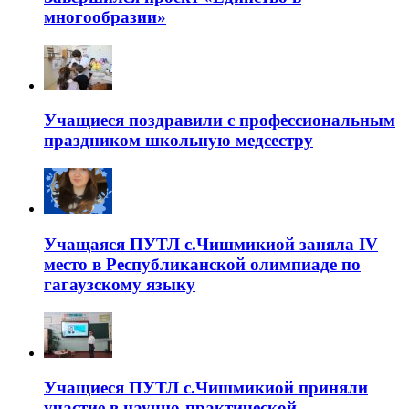
многообразии»
Учащиеся поздравили с профессиональным
праздником школьную медсестру
Учащаяся ПУТЛ с.Чишмикиой заняла IV
место в Республиканской олимпиаде по
гагаузскому языку
Учащиеся ПУТЛ с.Чишмикиой приняли
участие в научно-практической