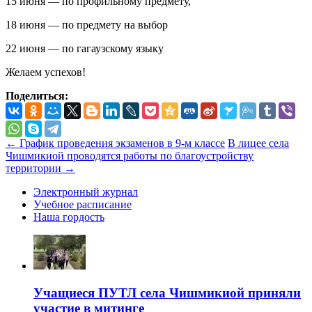
15 июня — по профильному предмету,
18 июня — по предмету на выбор
22 июня — по гагаузскому языку
Желаем успехов!
Поделиться:
←
График проведения экзаменов в 9-м классе
В лицее села
Чишмикиой проводятся работы по благоустройству
территории
→
Электронный журнал
Учебное расписание
Наша гордость
Учащиеся ПУТЛ села Чишмикиой приняли
участие в митинге