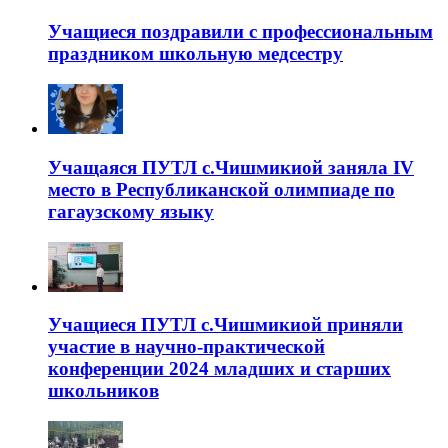
Учащиеся поздравили с профессиональным
праздником школьную медсестру
Учащаяся ПУТЛ с.Чишмикиой заняла IV
место в Республиканской олимпиаде по
гагаузскому языку
Учащиеся ПУТЛ с.Чишмикиой приняли
участие в научно-практической
конференции 2024 младших и старших
школьников