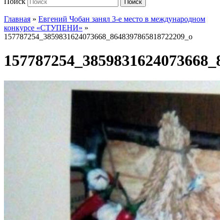
Поиск
Поиск
Главная
»
Евгений Чобан занял 3-е место в международном
конкурсе «СТУПЕНИ»
»
157787254_3859831624073668_8648397865818722209_o
157787254_3859831624073668_