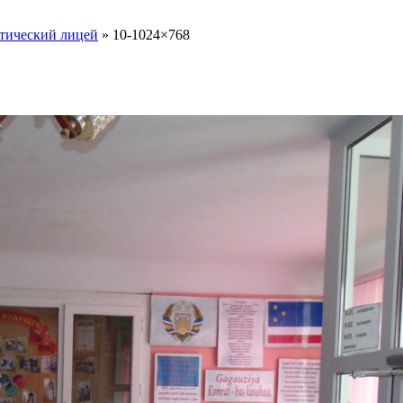
тический лицей
»
10-1024×768