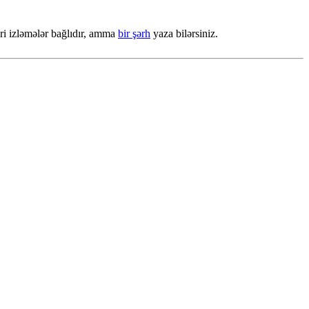
eri izləmələr bağlıdır, amma
bir şərh
yaza bilərsiniz.