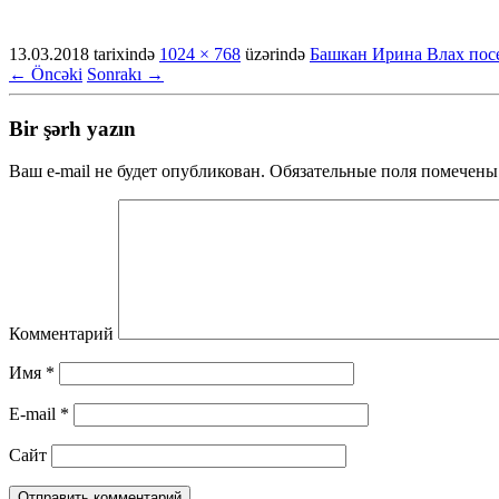
13.03.2018
tarixində
1024 × 768
üzərində
Башкан Ирина Влах пос
← Öncəki
Sonrakı →
Bir şərh yazın
Ваш e-mail не будет опубликован.
Обязательные поля помечен
Комментарий
Имя
*
E-mail
*
Сайт