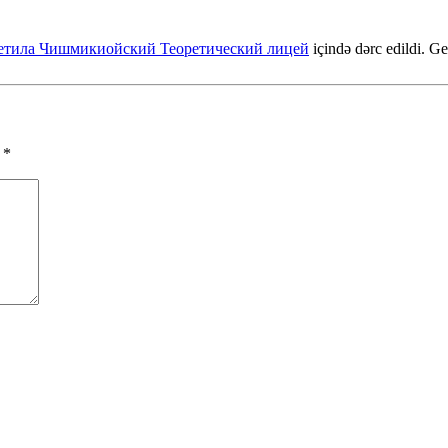
етила Чишмикиойский Теоретический лицей
içində dərc edildi. G
ы
*