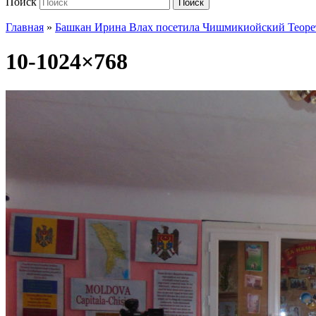
Поиск
Поиск
Главная
»
Башкан Ирина Влах посетила Чишмикиойский Теоре
10-1024×768