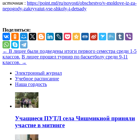
источник
:
https://point.md/ru/novosti/obschestvo/v-moldove-iz-za-
nepogody-zakryvaiut-vse-shkoly-i-detsady
Поделиться:
←
В лицее были подведены итоги первого семестра среди 1-5
классов.
В лицее прошел турнир по баскетболу среди 9-11
классов.
→
Электронный журнал
Учебное расписание
Наша гордость
Учащиеся ПУТЛ села Чишмикиой приняли
участие в митинге