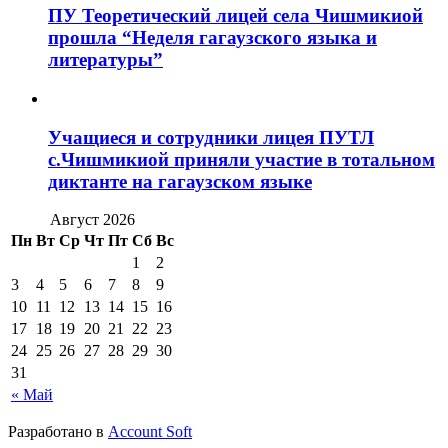
ПУ Теоретический лицей села Чишмикиой
прошла “Неделя гагаузского языка и
литературы”
Учащиеся и сотрудники лицея ПУТЛ
с.Чишмикиой приняли участие в тотальном
диктанте на гагаузском языке
Август 2026
Пн
Вт
Ср
Чт
Пт
Сб
Вс
1
2
3
4
5
6
7
8
9
10
11
12
13
14
15
16
17
18
19
20
21
22
23
24
25
26
27
28
29
30
31
« Май
Разработано в
Account Soft