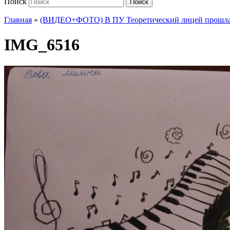
Поиск
Поиск
Главная
»
(ВИДЕО+ФОТО) В ПУ Теоретический лицей прошла 
IMG_6516