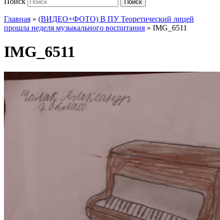
Поиск
Поиск
Главная
»
(ВИДЕО+ФОТО) В ПУ Теоретический лицей
прошла неделя музыкального воспитания
»
IMG_6511
IMG_6511