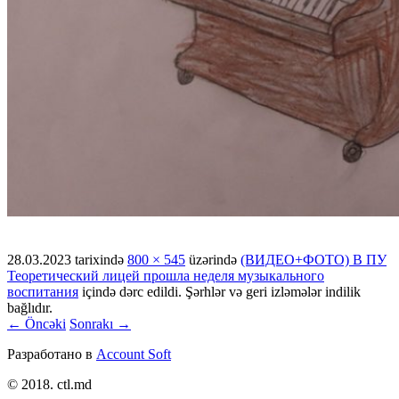
28.03.2023
tarixində
800 × 545
üzərində
(ВИДЕО+ФОТО) В ПУ
Теоретический лицей прошла неделя музыкального
воспитания
içində dərc edildi. Şərhlər və geri izləmələr indilik
bağlıdır.
← Öncəki
Sonrakı →
Разработано в
Account Soft
© 2018. ctl.md