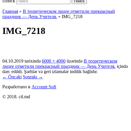
Поиск
Поиск
Главная
»
В теоретическом лицее отметили прекрасный
праздник — День Учителя.
»
IMG_7218
IMG_7218
04.10.2019
tarixində
6000 × 4000
üzərində
В теоретическом
лицее отметили прекрасный праздник — День Учителя.
içində
dərc edildi. Şərhlər və geri izləmələr indilik bağlıdır.
← Öncəki
Sonrakı →
Разработано в
Account Soft
© 2018. ctl.md