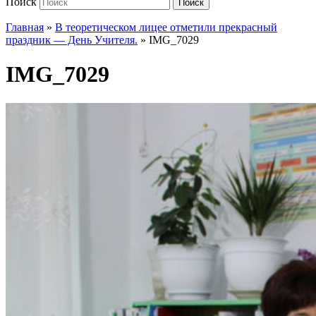
Поиск
Поиск
Главная
»
В теоретическом лицее отметили прекрасный
праздник — День Учителя.
»
IMG_7029
IMG_7029