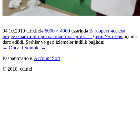
04.10.2019
tarixində
6000 × 4000
üzərində
В теоретическом
лицее отметили прекрасный праздник — День Учителя.
içində
dərc edildi. Şərhlər və geri izləmələr indilik bağlıdır.
← Öncəki
Sonrakı →
Разработано в
Account Soft
© 2018. ctl.md