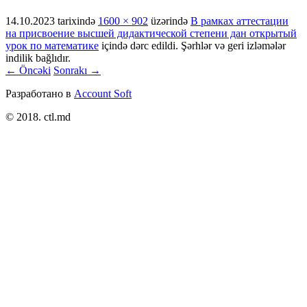
14.10.2023
tarixində
1600 × 902
üzərində
В рамках аттестации
на присвоение высшей дидактической степени дан открытый
урок по математике
içində dərc edildi. Şərhlər və geri izləmələr
indilik bağlıdır.
← Öncəki
Sonrakı →
Разработано в
Account Soft
© 2018. ctl.md