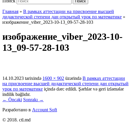
Поиск
Поиск
Главная
»
В рамках аттестации на присвоение высшей
дидактической степени дан открытый урок по математике
»
изображение_viber_2023-10-13_09-57-28-103
изображение_viber_2023-10-
13_09-57-28-103
14.10.2023
tarixində
1600 × 902
üzərində
В рамках аттестации
на присвоение высшей дидактической степени дан открытый
урок по математике
içində dərc edildi. Şərhlər və geri izləmələr
indilik bağlıdır.
← Öncəki
Sonrakı →
Разработано в
Account Soft
© 2018. ctl.md