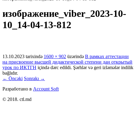
изображение_viber_2023-10-
10_14-04-13-812
13.10.2023
tarixində
1600 × 902
üzərində
В рамках аттестации
на присвоение высшей дидактической степени дан открытый
урок по ИКТГН
içində dərc edildi. Şərhlər və geri izləmələr indilik
bağlıdır.
← Öncəki
Sonrakı →
Разработано в
Account Soft
© 2018. ctl.md