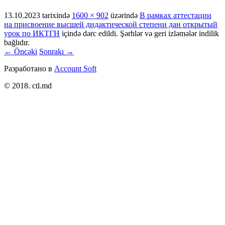
13.10.2023
tarixində
1600 × 902
üzərində
В рамках аттестации
на присвоение высшей дидактической степени дан открытый
урок по ИКТГН
içində dərc edildi. Şərhlər və geri izləmələr indilik
bağlıdır.
← Öncəki
Sonrakı →
Разработано в
Account Soft
© 2018. ctl.md