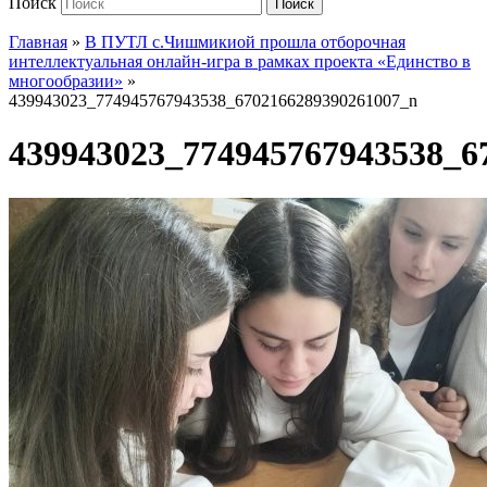
Поиск
Поиск
Главная
»
В ПУТЛ с.Чишмикиой прошла отборочная
интеллектуальная онлайн-игра в рамках проекта «Единство в
многообразии»
»
439943023_774945767943538_6702166289390261007_n
439943023_774945767943538_6