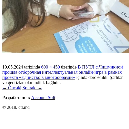
19.05.2024
tarixində
600 × 450
üzərində
В ПУТЛ с.Чишмикиой
прошла отборочная интеллектуальная онлайн-игра в рамках
проекта «Единство в многообразии»
içində dərc edildi. Şərhlər
və geri izləmələr indilik bağlıdır.
← Öncəki
Sonrakı →
Разработано в
Account Soft
© 2018. ctl.md