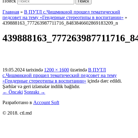
Поиск
Поиск
Главная
»
В ПУТЛ с.Чишмикиой прошел тематический
педсовет на тему «Гендерные стереотипы в воспитании»
»
439888163_777263987711716_8483846602869183209_n
439888163_777263987711716_8
19.05.2024
tarixində
1200 × 1600
üzərində
В ПУТЛ
с.Чишмикиой прошел тематический педсовет на тему
«Гендерные стереотипы в воспитании»
içində dərc edildi.
Şərhlər və geri izləmələr indilik bağlıdır.
← Öncəki
Sonrakı →
Разработано в
Account Soft
© 2018. ctl.md