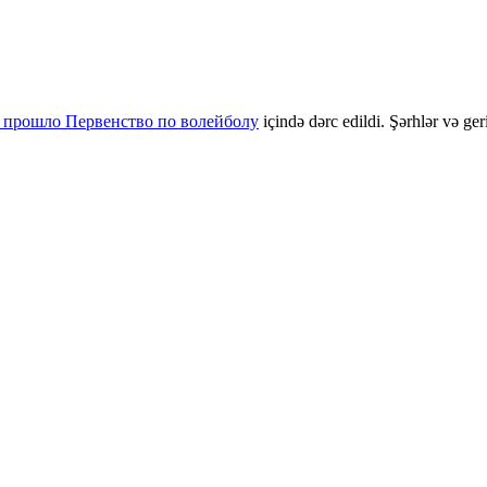
прошло Первенство по волейболу
içində dərc edildi. Şərhlər və geri