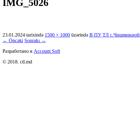
IMG_5026
23.01.2024
tarixində
1500 × 1000
üzərində
В ПУ ТЛ с.Чишмикиой 
← Öncəki
Sonrakı →
Разработано в
Account Soft
© 2018. ctl.md