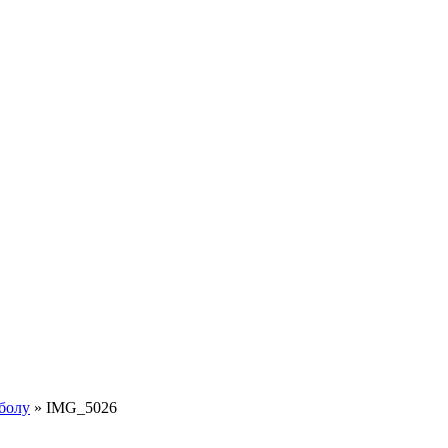
болу
»
IMG_5026