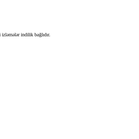
 izləmələr indilik bağlıdır.