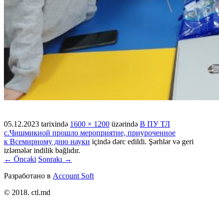
05.12.2023
tarixində
1600 × 1200
üzərində
В ПУ ТЛ
с.Чишмикиой прошло мероприятие, приуроченное
к Всемирному дню науки
içində dərc edildi. Şərhlər və geri
izləmələr indilik bağlıdır.
← Öncəki
Sonrakı →
Разработано в
Account Soft
© 2018. ctl.md