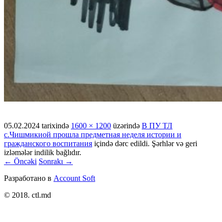
05.02.2024
tarixində
1600 × 1200
üzərində
В ПУ ТЛ
с.Чишмикиой прошла предметная неделя истории и
гражданского воспитания
içində dərc edildi. Şərhlər və geri
izləmələr indilik bağlıdır.
← Öncəki
Sonrakı →
Разработано в
Account Soft
© 2018. ctl.md