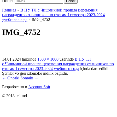
Поиск
Поиск
Главная
»
В ПУ ТЛ с.Чишмикиой прошла церемония
награждения отличников по итогам I семестра 2023-2024
учебного года
»
IMG_4752
IMG_4752
14.01.2024
tarixində
1500 × 1000
üzərində
В ПУ ТЛ
с.Чишмикиой прошла церемония награждения отличников по
итогам I семестра 2023-2024 учебного года
içində dərc edildi.
Şərhlər və geri izləmələr indilik bağlıdır.
← Öncəki
Sonrakı →
Разработано в
Account Soft
© 2018. ctl.md