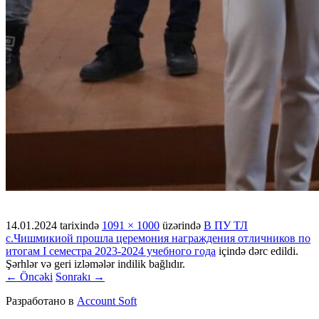
14.01.2024
tarixində
1091 × 1000
üzərində
В ПУ ТЛ
с.Чишмикиой прошла церемония награждения отличников по
итогам I семестра 2023-2024 учебного года
içində dərc edildi.
Şərhlər və geri izləmələr indilik bağlıdır.
← Öncəki
Sonrakı →
Разработано в
Account Soft