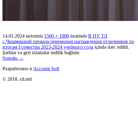
14.01.2024
tarixində
1500 × 1000
üzərində
В ПУ ТЛ
с.Чишмикиой прошла церемония награждения отличников по
итогам I семестра 2023-2024 учебного года
içində dərc edildi.
Şərhlər və geri izləmələr indilik bağlıdır.
Sonrakı →
Разработано в
Account Soft
© 2018. ctl.md