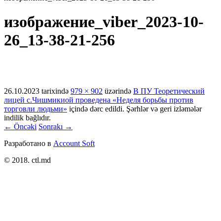
изображение_viber_2023-10-
26_13-38-21-256
26.10.2023
tarixində
979 × 902
üzərində
В ПУ Теоретический
лицей с.Чишмикиой проведена «Неделя борьбы против
торговли людьми»
içində dərc edildi. Şərhlər və geri izləmələr
indilik bağlıdır.
← Öncəki
Sonrakı →
Разработано в
Account Soft
© 2018. ctl.md