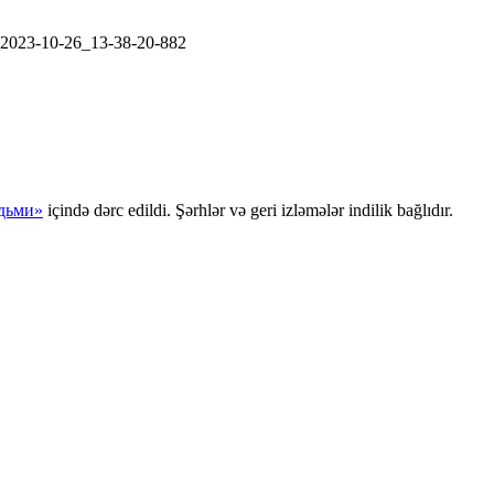
2023-10-26_13-38-20-882
дьми»
içində dərc edildi. Şərhlər və geri izləmələr indilik bağlıdır.