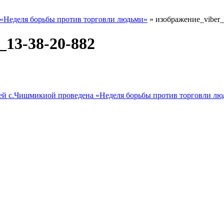
«Неделя борьбы против торговли людьми»
»
изображение_viber_
_13-38-20-882
ей с.Чишмикиой проведена «Неделя борьбы против торговли лю