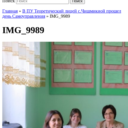
Поиск
Поиск
Главная
»
В ПУ Теоретический лицей с.Чишмикиой прошел
день Самоуправления
»
IMG_9989
IMG_9989