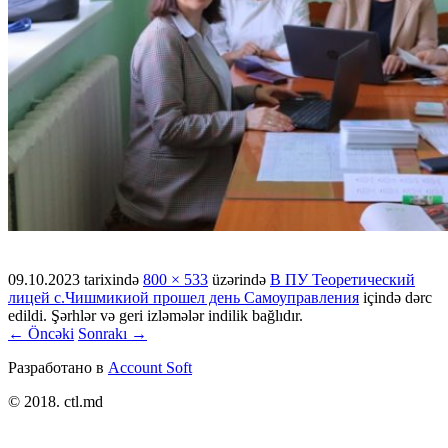
09.10.2023
tarixində
800 × 533
üzərində
В ПУ Теоретический
лицей с.Чишмикиой прошел день Самоуправления
içində dərc
edildi. Şərhlər və geri izləmələr indilik bağlıdır.
← Öncəki
Sonrakı →
Разработано в
Account Soft
© 2018. ctl.md