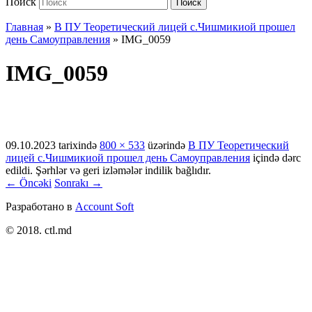
Поиск
Поиск
Главная
»
В ПУ Теоретический лицей с.Чишмикиой прошел
день Самоуправления
»
IMG_0059
IMG_0059
09.10.2023
tarixində
800 × 533
üzərində
В ПУ Теоретический
лицей с.Чишмикиой прошел день Самоуправления
içində dərc
edildi. Şərhlər və geri izləmələr indilik bağlıdır.
← Öncəki
Sonrakı →
Разработано в
Account Soft
© 2018. ctl.md