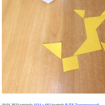
19.01.2023
tarixində
1024 × 683
üzərində
В ПУ Теоретический