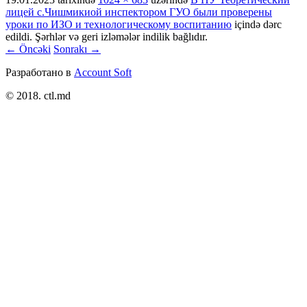
лицей с.Чишмикиой инспектором ГУО были проверены
уроки по ИЗО и технологическому воспитанию
içində dərc
edildi. Şərhlər və geri izləmələr indilik bağlıdır.
← Öncəki
Sonrakı →
Разработано в
Account Soft
© 2018. ctl.md