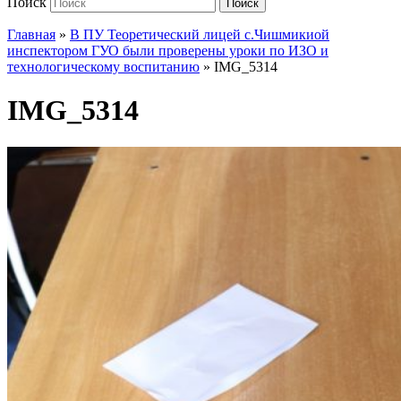
Поиск
Поиск
Главная
»
В ПУ Теоретический лицей с.Чишмикиой
инспектором ГУО были проверены уроки по ИЗО и
технологическому воспитанию
»
IMG_5314
IMG_5314