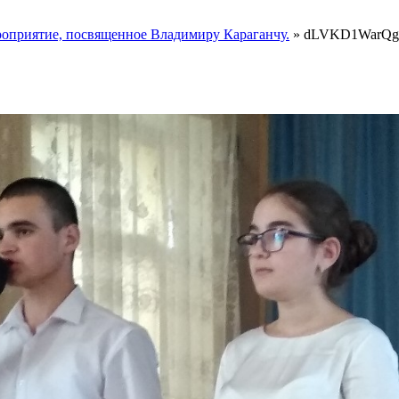
роприятие, посвященное Владимиру Караганчу.
»
dLVKD1WarQg