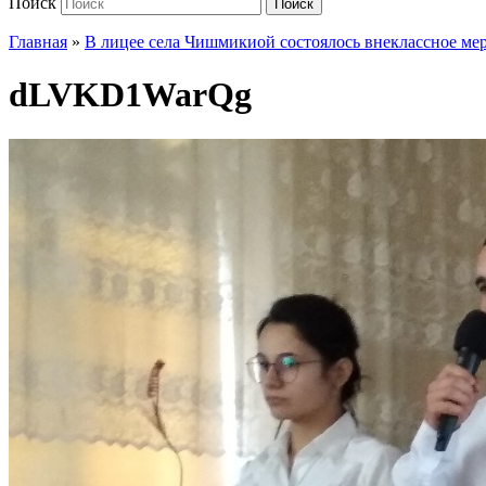
Поиск
Поиск
Главная
»
В лицее села Чишмикиой состоялось внеклассное ме
dLVKD1WarQg