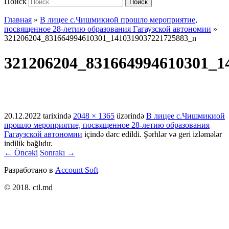
Поиск
Поиск
Главная
»
В лицее с.Чишмикиой прошло мероприятие,
посвященное 28-летию образования Гагаузской автономии
»
321206204_831664994610301_1410319037221725883_n
321206204_831664994610301_1
20.12.2022
tarixində
2048 × 1365
üzərində
В лицее с.Чишмикиой
прошло мероприятие, посвященное 28-летию образования
Гагаузской автономии
içində dərc edildi. Şərhlər və geri izləmələr
indilik bağlıdır.
← Öncəki
Sonrakı →
Разработано в
Account Soft
© 2018. ctl.md