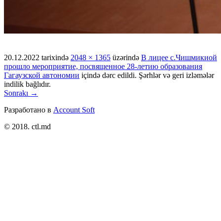
20.12.2022
tarixində
2048 × 1365
üzərində
В лицее с.Чишмикиой
прошло мероприятие, посвященное 28-летию образования
Гагаузской автономии
içində dərc edildi. Şərhlər və geri izləmələr
indilik bağlıdır.
Sonrakı →
Разработано в
Account Soft
© 2018. ctl.md