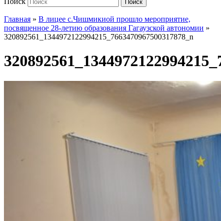
Поиск
Поиск
Главная
»
В лицее с.Чишмикиой прошло мероприятие,
посвященное 28-летию образования Гагаузской автономии
»
320892561_1344972122994215_7663470967500317878_n
320892561_1344972122994215_